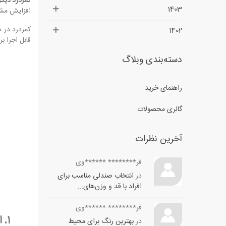
کمردرد دیگ
1403
افزایش مشک
کمردرد در س
1402
قابل اجرا ب
دسته‌بندی وبلاگ
راهنمای خرید
گالری محصولات
آخرین نظرات
فر******** ******وی
در
انتخاب صندلی مناسب برای
افراد با قد و وزن‌های...
فر******** ******وی
۱. استفاده از میز و نیمکت استاندارد و ارگونومیک
در
بهترین رنگ برای محیط