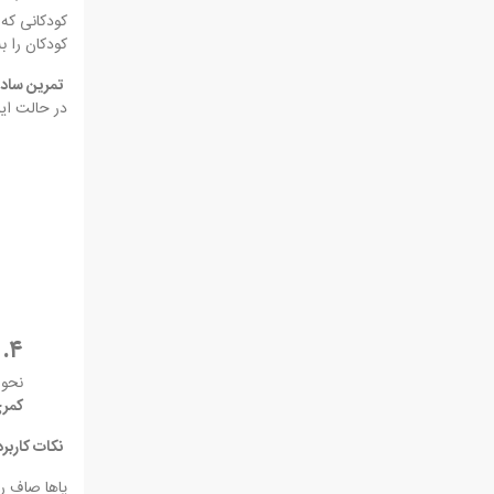
کودکان را ب
تمرین ساده
در حالت ایستاده،
۴. وضعیت درست نشستن در کلاس و خانه
نحوه
کمری
نکات کاربر
پاها صاف رو