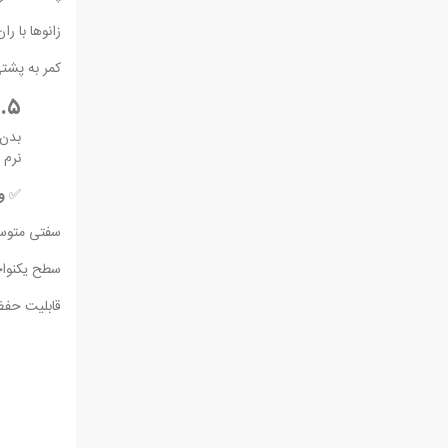
زانوها با ران‌ها زاویه 
کمر به پشت
۵. خواب کافی و تشک مناسب
بدن 
نرم 
✅
و
سفتی متوس
سطح یکنوا
قابلیت حف