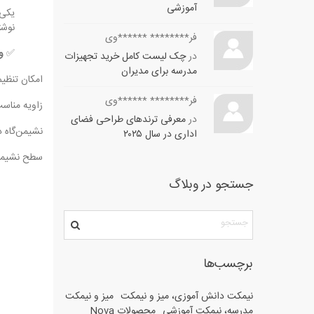
آموزشی
یکی 
نوشت
فر******** ******وی
✅
و
در
چک لیست کامل خرید تجهیزات
مدرسه برای مدیران
امکان تنظیم
فر******** ******وی
زاویه مناسب
در
معرفی ترندهای طراحی فضای
نشیمن‌گاه د
اداری در سال ۲۰۲۵
سطح نشیمن 
جستجو در وبلاگ
برچسب‌ها
نیمکت دانش آموزی، میز و نیمکت
میز و نیمکت
مدرسه، نیمکت آموزشی
محصولات Nova