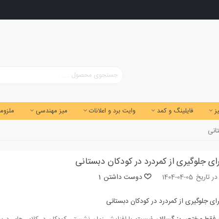
ز
فایلینگ و کمد
وایت برد و اعلانات
میز مهندسی
ملزوما
ر تاریخ
1404-04-05
دوست داشتن
1