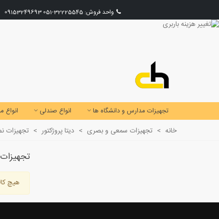
واحد فروش:
32225545-051
09153249693
تجهیزات مدارس و دانشگاه ها
انواع صندلی
انواع می
خانه
>
تجهیزات سمعی و بصری
>
دیتا پروژکتور
>
تجهیزات نص
تجهیزات 
هیچ کال