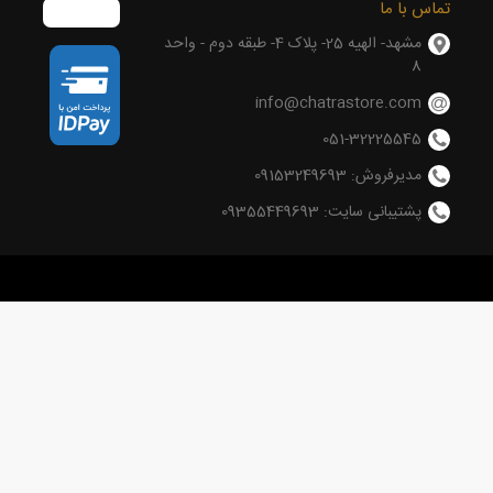
تماس با ما
مشهد- الهیه 25- پلاک 4- طبقه دوم - واحد
8
info@chatrastore.com
051-32225545
مدیرفروش: 09153249693
پشتیبانی سایت: 09355449693