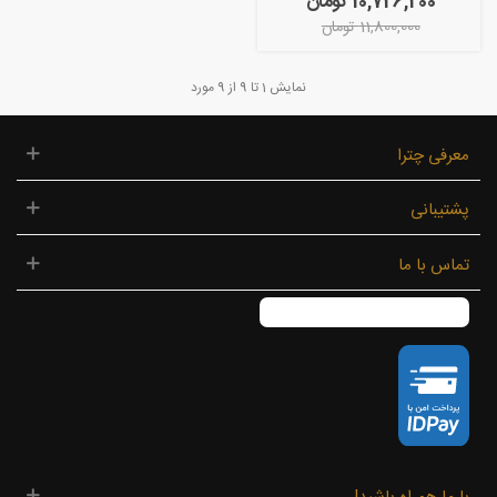
10,726,200 تومان
11,800,000 تومان
نمایش
1
تا 9 از 9 مورد
معرفی چترا
پشتیبانی
تماس با ما