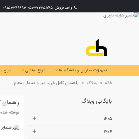
واحد فروش:
32225545-051
09153249693
تجهیزات مدارس و دانشگاه ها
انواع صندلی
انواع می
خانه
>
وبلاگ
>
راهنمای کامل خرید میز و صندلی معلم
بایگانی وبلاگ
راهنمای 
نوشته شده د
1405
1404