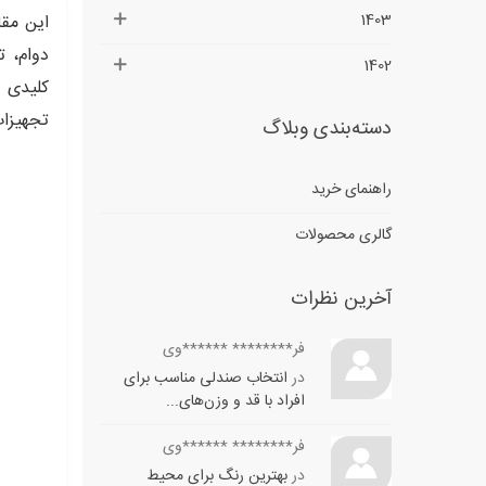
1403
این مقا
دوام، ت
1402
تجهیزات
دسته‌بندی وبلاگ
راهنمای خرید
گالری محصولات
آخرین نظرات
فر******** ******وی
در
انتخاب صندلی مناسب برای
افراد با قد و وزن‌های...
فر******** ******وی
در
بهترین رنگ برای محیط