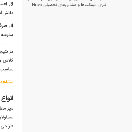
3. اعتبار و حرفه‌ای بودن مدرسه:
فلزی
نیمکت‌ها و صندلی‌های تحصیلی Nova
دانش‌آم
4. صرفه‌جویی در هزینه‌ها:
مدرسه م
در نتیج
کلاس و 
مناسب ت
مشاهده 
انواع
میز معل
مسئولان
طراحی س