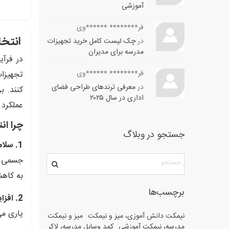
آموزشی
فر******** ******وی
انتخا
در
چک لیست کامل خرید تجهیزات
مدرسه برای مدیران
در فرآ
فر******** ******وی
تجهیزات
در
معرفی ترندهای طراحی فضای
کنند. بر
اداری در سال ۲۰۲۵
عملکرد 
چرا ان
جستجو در وبلاگ
1. سلامت و راحتی معلم:
جسمی ما
به کاهش
برچسب‌ها
2. افزایش بهره‌وری و کیفیت آموزش:
یاری می
نیمکت دانش آموزی، میز و نیمکت
میز و نیمکت
مدرسه، نیمکت آموزشی
کمد وسایل مدرسه، لاکر