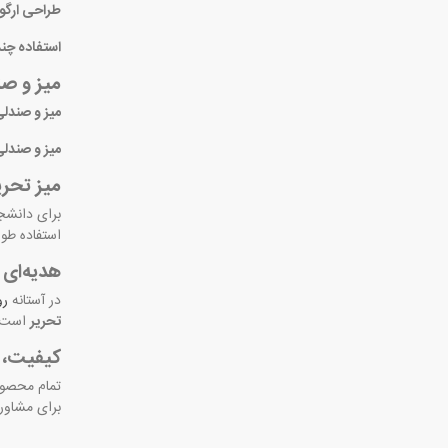
طراحی ارگو
استفاده چن
میز و ص
میز و صندلی
میز و صندلی
میز تحری
برای دانشج
استفاده طو
هدیه‌ای 
در آستانه
رو
تحریر
است. 
کیفیت، 
تمام محصول
برای مشاوره