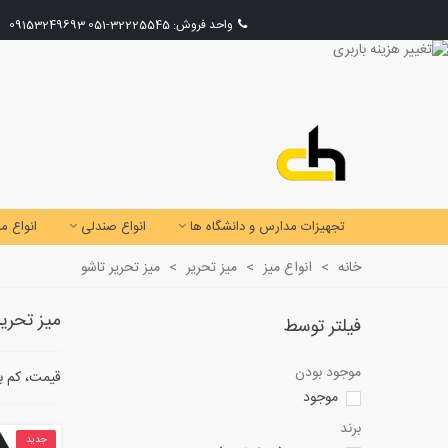
واحد فروش:
32225545-051
09153249693
تجهیزات مدارس و دانشگاه ها
انواع صندلی
انواع می
خانه
>
انواع میز
>
میز تحریر
>
میز تحریر تاشو
میز تحریر
فیلتر توسط
موجود بودن
قیمت، کم به
موجود
برند
جدید