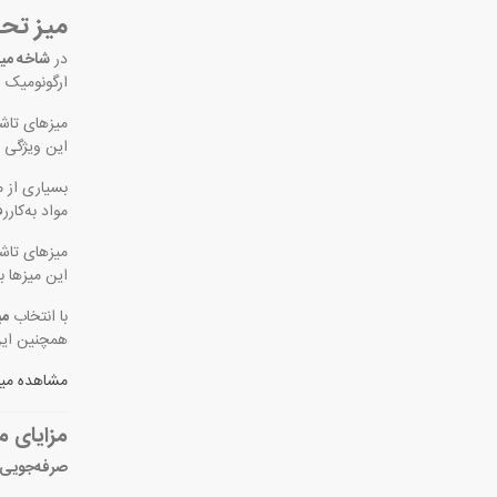
میز تحر
در
شاخه میز
ارگونومیک و
میزهای تاشو
این ویژگی 
بسیاری از م
مواد به‌کار
میزهای تاشو
این میزها ب
با انتخاب
می
همچنین این
مشاهده میز تح
مزایای م
صرفه‌جویی 