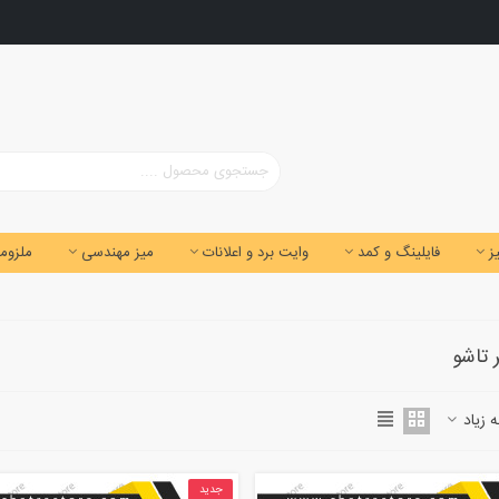
ز
فایلینگ و کمد
وایت برد و اعلانات
میز مهندسی
ملزوما
 تاشو
 زیاد
جدید