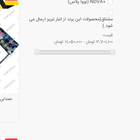
+NOVA (نووا پلاس)
مشتاق(محصولات این برند از انبار تبریز ارسال می
شود.)
قیمت
3,701,100 تومان - 11,050,000 تومان
صندلی و