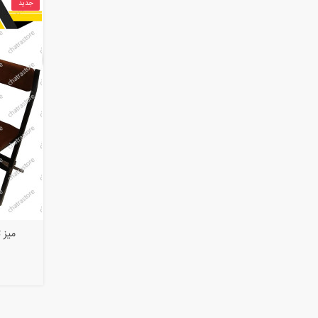
جدید
میز 