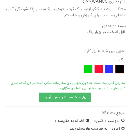
نام تجاری:
CANCO(کنکو)
ماژیک وایت برد کنکو اپتیما نوک گرد با جوهری باکیفیت و پاک‌شوندگی آسان،
انتخابی مناسب برای آموزش و جلسات.
بسته 12 عددی
قابل انتخاب در چهار رنگ
تحویل بین 5 تا 10 روز کاری
رنگ
مشکی
آبی
قرمز
سبز
سفارش قابل ثبت است. به دلیل حجم بالای سفارشات ممکن است مراحل آماده سازی
کمی زمان ببرد.از صبر و شکیبایی شما سپاسگزاریم.
برای ثبت سفارش تماس بگیرید
مرجع:
5411020
دوست داشتن
0
اضافه به مقایسه
0
افزودن به فهرست علاقه‌مندی‌ها