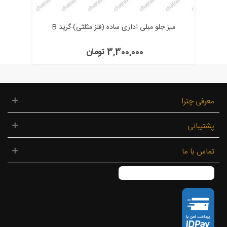
میز جلو مبلی اداری ساده (فلز مثلثی)-گرید B
3,300,000 تومان
معرفی چترا
پشتیبانی
تماس با ما