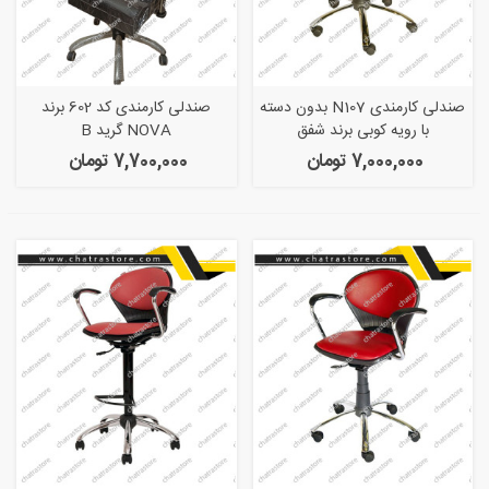
صندلی کارمندی N107 بدون دسته
صندلی کارمندی کد 602 برند
با رویه کوبی برند شفق
NOVA گرید B
7,000,000 تومان
7,700,000 تومان