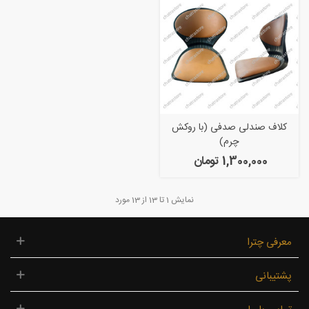
کلاف صندلی صدفی (با روکش
چرم)
1,300,000 تومان
نمایش
1
تا 13 از 13 مورد
معرفی چترا
پشتیبانی