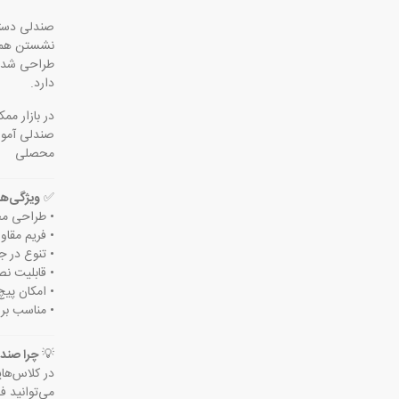
صندلی دسته
نشستن همزما
طراحی شده 
دارد.
در بازار ممک
محصلی
✅
ویژگی‌های
• طراحی مج
• فریم مقا
• تنوع در جنس نشیمن و
• قابلیت نص
• امکان پی
• مناسب برا
💡
چرا صندلی ۵ نفره دس
در کلاس‌های
می‌توانید ف