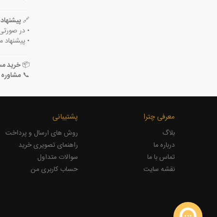
🔗
پیشنهاد
• در صورتی
• پیشنهاد 
📦
خرید مست
📞
مشاوره 
معرفی چترا
پشتیبانی
بلاگ
روش های ارسال و پرداخت
درباره ما
راهنمای تصویری خرید
تماس با ما
سوالات متداول
نقشه سایت
حساب کاربری من