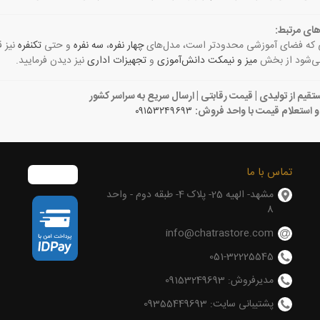
های مرتبط:
 که فضای آموزشی محدودتر است، مدل‌های
چهار نفره
،
سه نفره
و حتی
تکنفره
نیز 
می‌شود از بخش
میز و نیمکت دانش‌آموزی
و
تجهیزات اداری
نیز دیدن فرمایید.
قیم از تولیدی | قیمت رقابتی | ارسال سریع به سراسر کشور
و استعلام قیمت با واحد فروش:
۰۹۱۵۳۲۴۹۶۹۳
تماس با ما
مشهد- الهیه 25- پلاک 4- طبقه دوم - واحد
8
info@chatrastore.com
051-32225545
مدیرفروش: 09153249693
پشتیبانی سایت: 09355449693