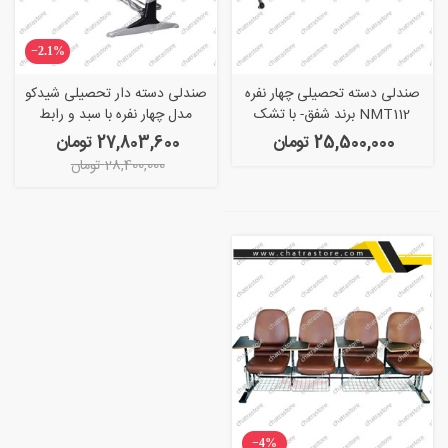
‎−2.1%
صندلی دسته تحصیلی چهار نفره
صندلی دسته دار تحصیلی شیدکو
NMT112 برند شفق- با تشک
مدل چهار نفره با سبد و رابط
25,500,000 تومان
27,803,600 تومان
28,400,000 تومان
‎−4%