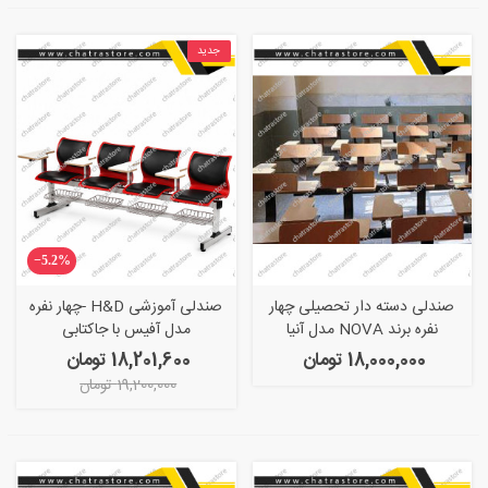
جدید
‎−5.2%
صندلی دسته دار تحصیلی چهار
صندلی آموزشی H&D -چهار نفره
نفره برند NOVA مدل آنیا
مدل آفیس با جاکتابی
18,000,000 تومان
18,201,600 تومان
19,200,000 تومان