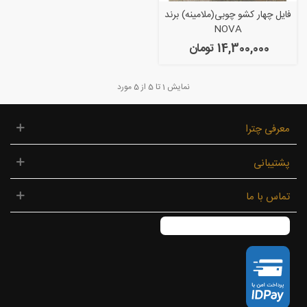
فایل چهار کشو چوبی(ملامینه) برند
NOVA
14,300,000 تومان
نمایش
1
تا 5 از 5 مورد
معرفی چترا
پشتیبانی
تماس با ما