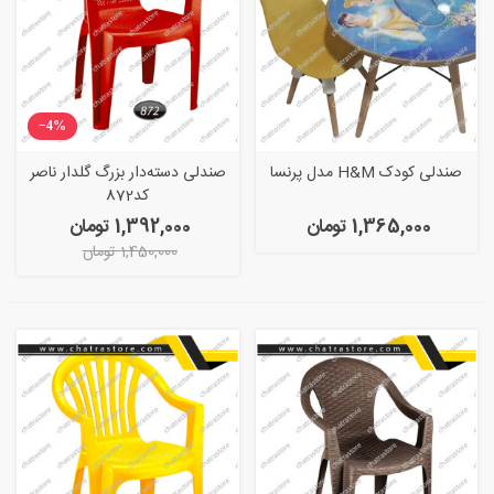
‎−4%
صندلی کودک H&M مدل پرنسا
صندلی دسته‌دار بزرگ گلدار ناصر
کد872
1,365,000 تومان
1,392,000 تومان
1,450,000 تومان