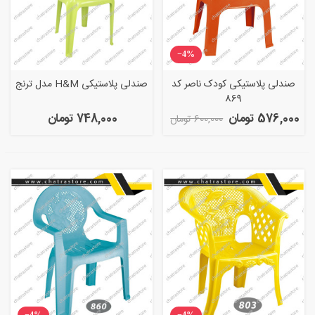
‎−4%
صندلی پلاستیکی کودک ناصر کد
صندلی پلاستیکی H&M مدل ترنج
869
576,000 تومان
748,000 تومان
600,000 تومان