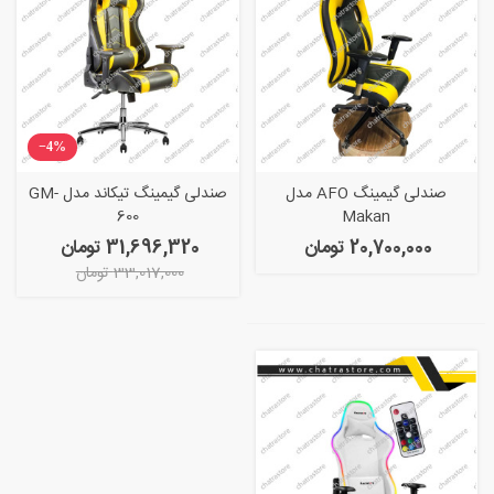
‎−4%
صندلی گیمینگ AFO مدل
صندلی گیمینگ تیکاند مدل GM-
600
Makan
20,700,000 تومان
31,696,320 تومان
33,017,000 تومان