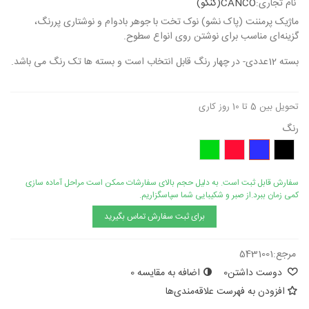
نام تجاری:
CANCO(کنکو)
ماژیک پرمننت (پاک نشو) نوک تخت با جوهر بادوام و نوشتاری پررنگ،
گزینه‌ای مناسب برای نوشتن روی انواع سطوح.
بسته 12عددی- در چهار رنگ قابل انتخاب است و بسته ها تک رنگ می باشد.
تحویل بین 5 تا 10 روز کاری
رنگ
مشکی
آبی
قرمز
سبز
سفارش قابل ثبت است. به دلیل حجم بالای سفارشات ممکن است مراحل آماده سازی
کمی زمان ببرد.از صبر و شکیبایی شما سپاسگزاریم.
برای ثبت سفارش تماس بگیرید
مرجع:
5431001
دوست داشتن
0
اضافه به مقایسه
0
افزودن به فهرست علاقه‌مندی‌ها