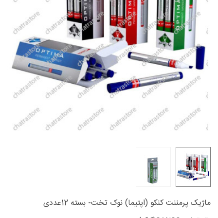
ماژیک پرمننت کنکو (اپتیما) نوک تخت- بسته 12عددی