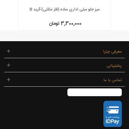
میز جلو مبلی اداری ساده (فلز مثلثی)-گرید B
3,300,000 تومان
معرفی چترا
پشتیبانی
تماس با ما