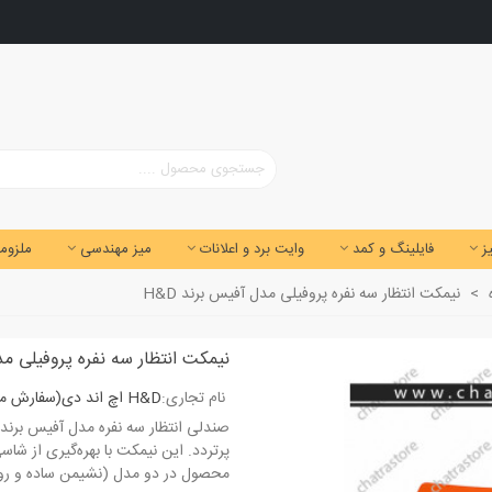
ز
فایلینگ و کمد
وایت برد و اعلانات
میز مهندسی
ملزوما
>
نیمکت انتظار سه نفره پروفیلی مدل آفیس برند H&D
نیمکت انتظار سه نفره پروفیلی مدل
نام تجاری:
H&D اچ اند دی(سفارش مونتاژ نشده و از انبار تهران ارسال می‌گردد)
پرتردد. این نیمکت با بهره‌گیری از شاس
محصول در دو مدل (نشیمن ساده و روک