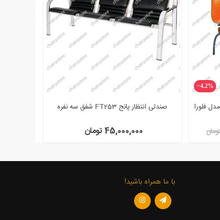
‎−4.2%
دل فلورا
صندلی انتظار پانج FT253 شفق سه نفره
45,000,000 تومان
با ما همراه باشید!