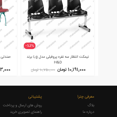
‎−5.2%
نیمکت انتظار سه نفره پروفیلی مدل Lg برند
صندلی ا
H&D
10,191,000 تومان
,513,000
10,750,000 تومان
معرفی چترا
پشتیبانی
بلاگ
روش های ارسال و پرداخت
درباره ما
راهنمای تصویری خرید