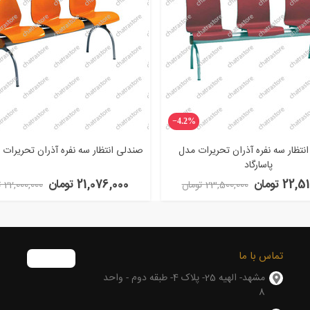
‎−4.2%
نتظار سه نفره آذران تحریرات مدل
صندلی انتظار سه نفره آذران تحریرات م
پاسارگاد
22 تومان
21,076,000 تومان
23,500,000 تومان
22,000,000 تومان
تماس با ما
مشهد- الهیه 25- پلاک 4- طبقه دوم - واحد
8