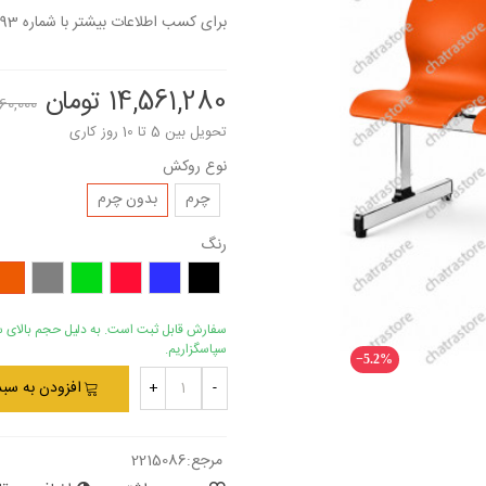
برای کسب اطلاعات بیشتر با شماره 09153249693 تماس بگیرید.
14,561,280 تومان
5,360,000
تحویل بین 5 تا 10 روز کاری
نوع روکش
چرم
بدون چرم
رنگ
مشکی
آبی
قرمز
سبز
خاکستری
نارن
سفارش قابل ثبت است. به دلیل حجم بالای س
سپاسگزاریم.
‎−5.2%
افزودن به سبد
+
-
مرجع:
2215086