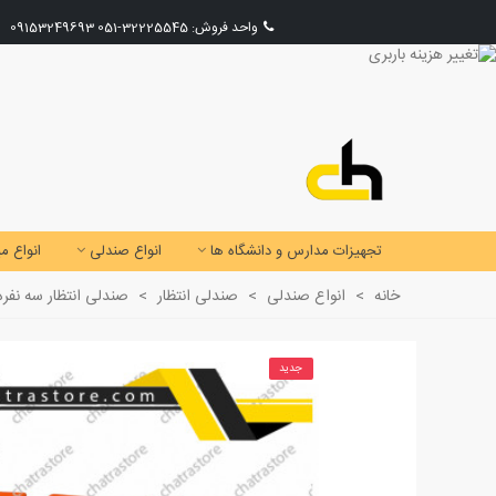
واحد فروش:
32225545-051
09153249693
تجهیزات مدارس و دانشگاه ها
انواع صندلی
انواع می
خانه
>
انواع صندلی
>
صندلی انتظار
>
صندلی انتظار سه نفره
جدید