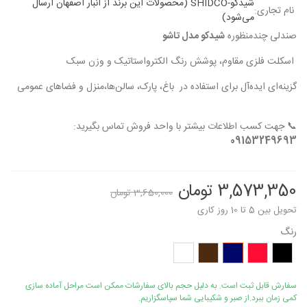
شیدکو-SHIDCO (محصولات این برند از انبار اصفهان ارسال
نام تجاری:
می‌شود)
صندلی چندمنظوره
شیدکو مدل تاشو
اسکلت فلزی مقاوم، پوشش رنگ الکترواستاتیک و وزن سبک
گزینه‌ای ایده‌آل برای استفاده در باغ، پارک، سالن‌ها،منزل و فضاهای عمومی
📞 جهت کسب اطلاعات بیشتر با واحد فروش تماس بگیرید:
09153249693
3,573,350 تومان
3,650,000 تومان
تحویل بین 5 تا 10 روز کاری
رنگ
مشکی
قرمز
سورمه
قهوه
سفید
ای
ای
سوخته
سفارش قابل ثبت است. به دلیل حجم بالای سفارشات ممکن است مراحل آماده سازی
کمی زمان ببرد.از صبر و شکیبایی شما سپاسگزاریم.