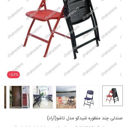
‎−2.1%
صندلی چند منظوره شیدکو مدل تاشو(آراد)