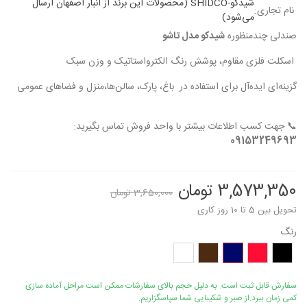
شیدکو-SHIDCO (محصولات این برند از انبار اصفهان ارسال
نام تجاری:
می‌شود)
صندلی چندمنظوره
شیدکو مدل تاشو
اسکلت فلزی مقاوم، پوشش رنگ الکترواستاتیک و وزن سبک
گزینه‌ای ایده‌آل برای استفاده در باغ، پارک، سالن‌ها،منزل و فضاهای عمومی
📞 جهت کسب اطلاعات بیشتر با واحد فروش تماس بگیرید:
09153249693
3,573,350 تومان
3,650,000 تومان
تحویل بین 5 تا 10 روز کاری
رنگ
مشکی
قرمز
سورمه
قهوه
سفید
ای
ای
سوخته
سفارش قابل ثبت است. به دلیل حجم بالای سفارشات ممکن است مراحل آماده سازی
کمی زمان ببرد.از صبر و شکیبایی شما سپاسگزاریم.