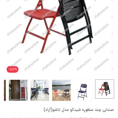
‎−2.1%
صندلی چند منظوره شیدکو مدل تاشو(آراد)